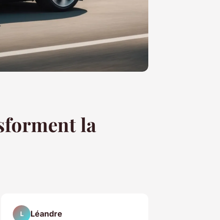
sforment la
Léandre
L