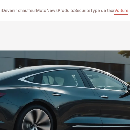
r
Devenir chauffeur
Moto
News
Produits
Sécurité
Type de taxi
Voiture