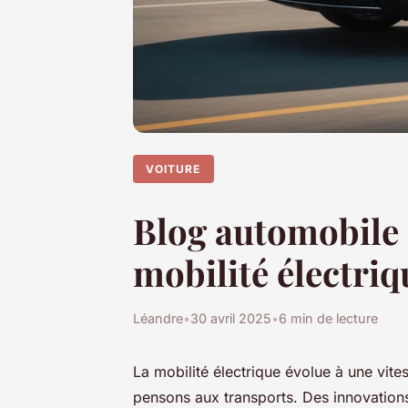
VOITURE
Blog automobile 
mobilité électriq
Léandre
•
30 avril 2025
•
6 min de lecture
La mobilité électrique évolue à une vite
pensons aux transports. Des innovations 